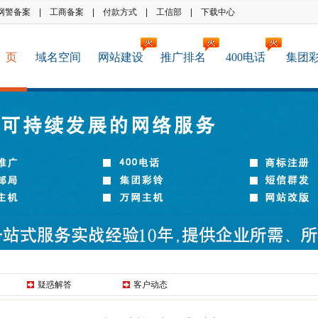
网警备案
|
工商备案
|
付款方式
|
工信部
|
下载中心
 页
域名空间
网站建设
推广排名
400电话
集团
疑惑解答
客户动态