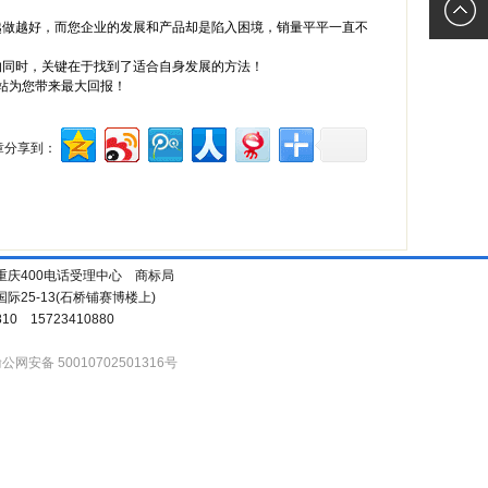
cqbaitui
号：
百推官
做越好，而您企业的发展和产品却是陷入困境，销量平平一直不
gogowk
方新浪
同时，关键在于找到了适合自身发展的方法！
站为您带来最大回报！
微博
章分享到：
重庆400电话受理中心
商标局
25-13(石桥铺赛博楼上)
0 15723410880
公网安备 50010702501316号