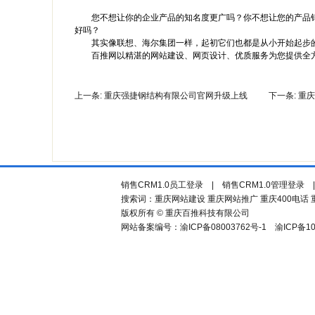
您不想让你的企业产品的知名度更广吗？你不想让您的产品销
好吗？
其实像联想、海尔集团一样，起初它们也都是从小开始起步的
百推网以精湛的网站建设、网页设计、优质服务为您提供全方位
上一条:
重庆强捷钢结构有限公司官网升级上线
下一条:
重庆
销售CRM1.0员工登录 | 销售CRM1.0管理登录 |
搜索词：
重庆网站建设
重庆网站推广
重庆400电话
版权所有 © 重庆百推科技有限公司
网站备案编号：
渝ICP备08003762号-1
渝ICP备10