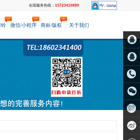
全国服务热线：
15723410880
彩铃
微信/小程序
商标/版权
关于我们
技术QQ
咨询
加QQ咨
询
1572341
加微信
咨询：
公众