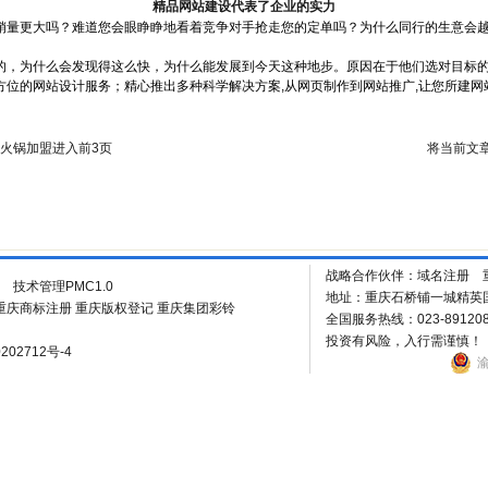
精品网站建设代表了企业的实力
量更大吗？难道您会眼睁睁地看着竞争对手抢走您的定单吗？为什么同行的生意会越
，为什么会发现得这么快，为什么能发展到今天这种地步。原因在于他们选对目标的
的网站设计服务；精心推出多种科学解决方案,从网页制作到网站推广,让您所建网
火锅加盟进入前3页
将当前文
战略合作伙伴：
域名注册
 技术管理PMC1.0
地址：重庆石桥铺一城精英国际
重庆商标注册
重庆版权登记
重庆集团彩铃
全国服务热线：023-8912081
投资有风险，入行需谨慎！
202712号-4
渝