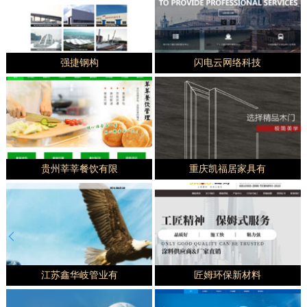
强捷钢构
闪电云网络科技
贵州莘莘餐饮有限
重庆凯福居家具有
江苏鑫华岐管业有
匠姆环保新材料