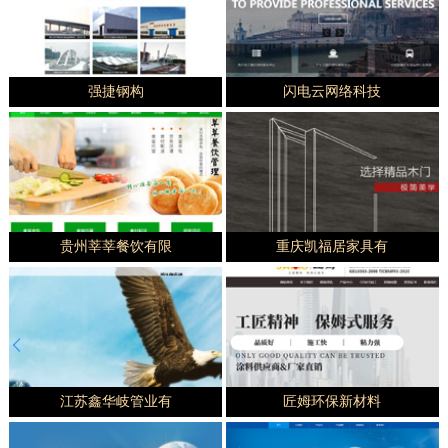
强捷钢构
闪电云网络科技
贵州莘莘餐饮有限
重庆凯福居家具有
江苏鑫华岐管业有
匠姆环保新材料