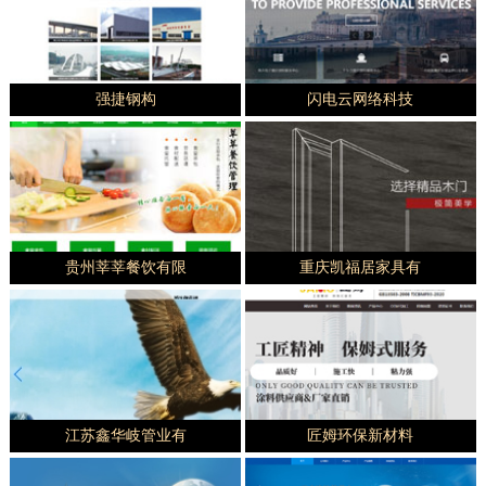
强捷钢构
闪电云网络科技
贵州莘莘餐饮有限
重庆凯福居家具有
江苏鑫华岐管业有
匠姆环保新材料