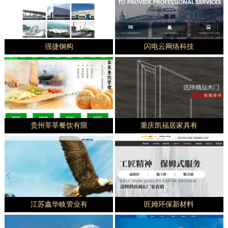
强捷钢构
闪电云网络科技
贵州莘莘餐饮有限
重庆凯福居家具有
江苏鑫华岐管业有
匠姆环保新材料